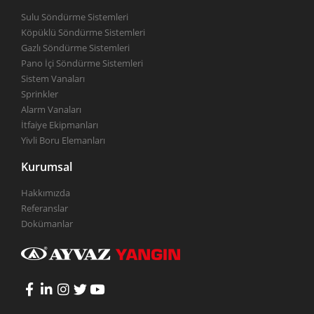
Sulu Söndürme Sistemleri
Köpüklü Söndürme Sistemleri
Gazlı Söndürme Sistemleri
Pano İçi Söndürme Sistemleri
Sistem Vanaları
Sprinkler
Alarm Vanaları
İtfaiye Ekipmanları
Yivli Boru Elemanları
Kurumsal
Hakkımızda
Referanslar
Dokümanlar