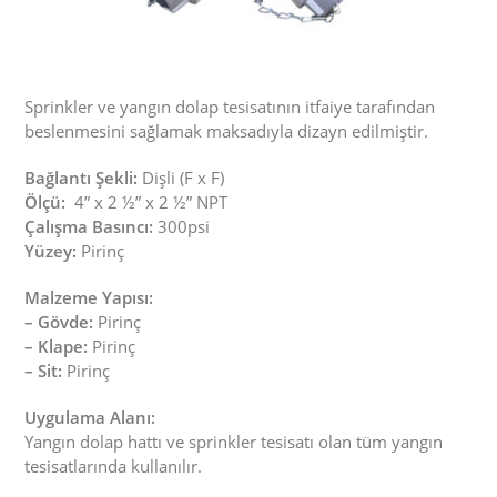
Sprinkler ve yangın dolap tesisatının itfaiye tarafından
beslenmesini sağlamak maksadıyla dizayn edilmiştir.
Bağlantı Şekli:
Dişli (F x F)
Ölçü:
4” x 2 ½” x 2 ½” NPT
Çalışma Basıncı:
300psi
Yüzey:
Pirinç
Malzeme Yapısı:
– Gövde:
Pirinç
– Klape:
Pirinç
– Sit:
Pirinç
Uygulama Alanı:
Yangın dolap hattı ve sprinkler tesisatı olan tüm yangın
tesisatlarında kullanılır.